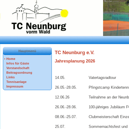
Hauptmenü
TC Neunburg e.V.
Home
Jahresplanung 2026
Infos für Gäste
Vorstandschaft
Beitragsordnung
Links
14.05.
Vatertagsradtour
Tennisanlage
Impressum
26.05.-28.05.
Pfingstcamp Kindertenn
12.06.26
Teilnahme an der Neunb
26.06.-28.06.
100-jähriges Jubiläum 
08.06.-25.07.
Clubmeisterschaft Einz
25.07.
Sommernachtsfest und F