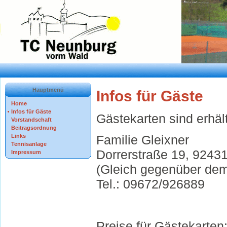
Hauptmenü
Infos für Gäste
Home
Infos für Gäste
Gästekarten sind erhält
Vorstandschaft
Beitragsordnung
Familie Gleixner
Links
Tennisanlage
Dorrerstraße 19, 924
Impressum
(Gleich gegenüber dem
Tel.: 09672/926889
Preise für Gästekarten